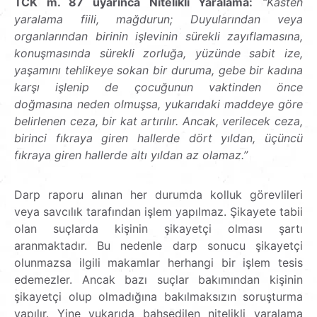
TCK
m.
87
uyarınca
Nitelikli
Yaralama:
“Kasten
yaralama
fiili,
mağdurun;
Duyularından
veya
organlarından
birinin
işlevinin
sürekli
zayıflamasına,
konuşmasında
sürekli
zorluğa, yüzünde sabit ize,
yaşamını tehlikeye sokan bir duruma, gebe bir kadına
karşı işlenip de çocuğunun vaktinden önce
doğmasına neden olmuşsa, yukarıdaki maddeye göre
belirlenen ceza, bir kat artırılır. Ancak, verilecek ceza,
birinci fıkraya giren hallerde dört yıldan, üçüncü
fıkraya giren
hallerde
altı
yıldan
az
olamaz.”
Darp raporu alınan her durumda kolluk görevlileri
veya savcılık tarafından işlem yapılmaz. Şikayete tabii
olan suçlarda kişinin şikayetçi olması şartı
aranmaktadır. Bu nedenle darp sonucu şikayetçi
olunmazsa ilgili makamlar herhangi bir işlem tesis
edemezler. Ancak bazı suçlar bakımından kişinin
şikayetçi olup olmadığına bakılmaksızın soruşturma
yapılır. Yine yukarıda bahsedilen nitelikli yaralama