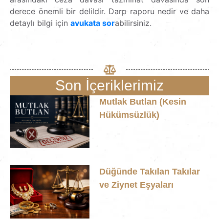
derece önemli bir delildir. Darp raporu nedir ve daha
detaylı bilgi için
avukata sor
abilirsiniz.
Son İçeriklerimiz
Mutlak Butlan (Kesin
Hükümsüzlük)
Düğünde Takılan Takılar
ve Ziynet Eşyaları