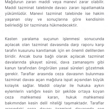
Mağdurun zararı maddi veya manevi zarar olabilir.
Maddi tazminat talebinde davacı zararı ispatlamakla
yükümlüdür. Manevi tazminat talebinde ise hakim
yaşanan olay ve sonuçlarına göre kendisinin
belirlediği bir tazminata hükmedecektir.
Kasten yaralama suçunun işlenmesi sonucunda
açılacak olan tazminat davasında darp raporu karşı
tarafın kusurunu kanıtlamak için en önemli delillerden
biridir. Ancak buna bağlı olarak açılacak tazminat
davalarında şikayet süresi, dava zamanaşımı gibi
kanun tarafından öngörülen yasal süreleri gözetmek
gerekir. Taraflar arasında ceza davasının bulunması
tazminat davası açan mağdura ispat açısından büyük
kolaylık sağlar. Maddi olaylar ile hukuka aykırı
eylemlerin varlığını kesin bir şekilde ortaya koyan
ceza mahkemesi kararı, hukuk mahkemesi
bakımından kesin delil niteliği taşımaktadır. Taraflar
arasındaki ceza davası tazminat davasında son