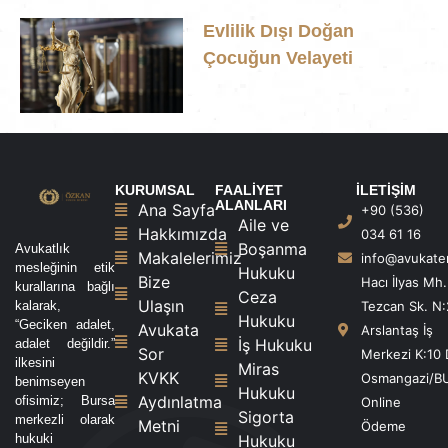
Evlilik Dışı Doğan
Çocuğun Velayeti
KURUMSAL
FAALİYET
İLETİŞİM
ALANLARI
Ana Sayfa
+90 (536)
Aile ve
Hakkımızda
034 61 16
Boşanma
Avukatlık
Makalelerimiz
info@avukat
mesleğinin etik
Hukuku
Bize
Hacı İlyas Mh.
kurallarına bağlı
Ceza
Ulaşın
kalarak,
Tezcan Sk. N:
Hukuku
“Geciken adalet,
Avukata
Arslantaş İş
İş Hukuku
adalet değildir.”
Sor
Merkezi K:10 
ilkesini
Miras
KVKK
Osmangazi/B
benimseyen
Hukuku
Aydınlatma
ofisimiz; Bursa
Online
Sigorta
merkezli olarak
Metni
Ödeme
hukuki
Hukuku