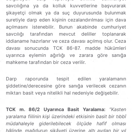
savcılığına ya da kolluk kuvvetlerine başvurarak
şikayetçi olmak ya da suç duyurusunda bulunmak
suretiyle darp eden kişinin cezalandırılması için dava
açılmasını istenebilir. Bunun akabinde cumhuriyet
savcılığı tarafından mevcut deliller toplanarak
iddianame hazırlanır ve ceza davası açılmış olur. Ceza
davası sonucunda TCK 86-87. madde hükümleri
uyarınca eylemin ağırlığı ve zarara göre sanığa
mahkeme tarafından bir ceza verilir.
Darp raporunda tespit edilen yaralamanın
şiddetine/derecesine göre sanığa verilecek cezanın
miktarı basit veya nitelikli hal nedeniyle değişebilir.
TCK m. 86/2 Uyarınca Basit Yaralama:
”Kasten
yaralama fiilinin kişi
üzerindeki
etkisinin
basit
bir tıbbî
müdahaleyle
giderilebilecek
ölçüde
hafif
olması
hâlinde,
mağdurun
şikâyeti
üzerine,
altı aydan bir yıl