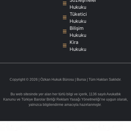
Hukuku
Tüketici
Hukuku
Bilişim
Hukuku
Kira
Hukuku
Copyright © 2026 | Özkan Hukuk Bürosu | Bursa | Tüm Hakları Saklıdır.
Bu web sitesinde yer alan her türlü bilgi ve içerik, 1136 sayılı Avukatlık
Kanunu ve Türkiye Barolar Birliği Reklam Yasağı Yönetmeliği’ne uygun olarak,
yalnızca bilgilendirme amacıyla hazırlanmıştır.