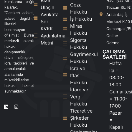
Bize
Hacı İlyas Mh.
kurallarına bağlı
Ceza
Ulaşın
kalarak,
Tezcan Sk. N:
Hukuku
“Geciken adalet,
Avukata
Arslantaş İş
İş Hukuku
adalet değildir.”
Sor
Merkezi K:10 
ilkesini
Miras
KVKK
Osmangazi/B
benimseyen
Hukuku
Aydınlatma
ofisimiz; Bursa
Online
Sigorta
merkezli olarak
Metni
Ödeme
hukuki
Hukuku
ÇALIŞMA
danışmanlık,
Gayrimenkul
SAATLERİ
dava süreçleri,
Hukuku
Hafta
icra takipleri ve
İcra ve
arabuluculuk
İçi =
alanlarında
İflas
08:00-
müvekkillerine
Hukuku
18:00
hukuki hizmet
İdare ve
Cumartes
sunmaktadır.
Vergi
= 11:00-
Hukuku
17:00
Ticaret ve
Pazar
Şirketler
=
Hukuku
Kapalı
Sözleşmeler