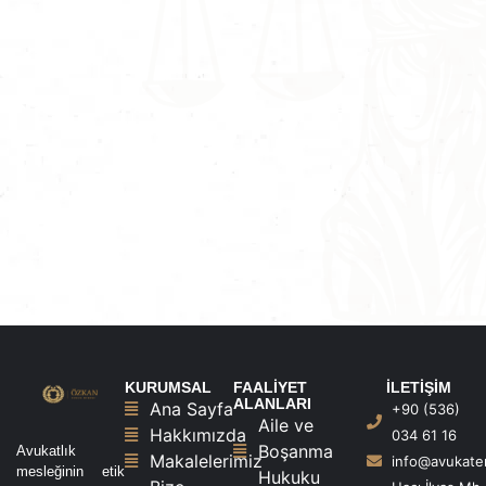
KURUMSAL
FAALİYET
İLETİŞİM
ALANLARI
Ana Sayfa
+90 (536)
Aile ve
Hakkımızda
034 61 16
Boşanma
Avukatlık
Makalelerimiz
info@avukat
mesleğinin etik
Hukuku