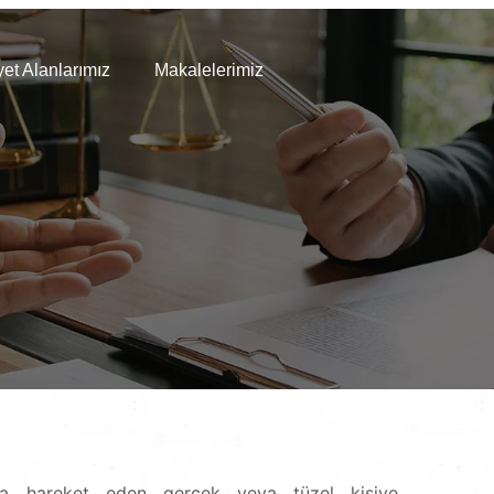
yet Alanlarımız
Makalelerimiz
rla hareket eden gerçek veya tüzel kişiye