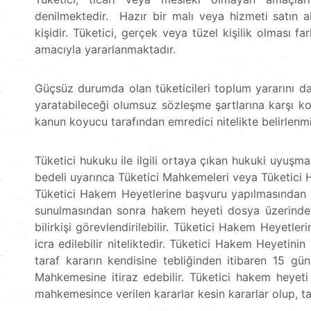
denilmektedir. Hazır bir malı veya hizmeti satın 
kişidir. Tüketici, gerçek veya tüzel kişilik olması f
amacıyla yararlanmaktadır.
Güçsüz durumda olan tüketicileri toplum yararını d
yaratabileceği olumsuz sözleşme şartlarına karşı k
kanun koyucu tarafından emredici nitelikte belirlenmiş
Tüketici hukuku ile ilgili ortaya çıkan hukuki uyuş
bedeli uyarınca Tüketici Mahkemeleri veya Tüketici 
Tüketici Hakem Heyetlerine başvuru yapılmasından ve
sunulmasından sonra hakem heyeti dosya üzerinden
bilirkişi görevlendirilebilir. Tüketici Hakem Heyetl
icra edilebilir niteliktedir. Tüketici Hakem Heyetin
taraf kararın kendisine tebliğinden itibaren 15 gü
Mahkemesine itiraz edebilir. Tüketici hakem heyeti k
mahkemesince verilen kararlar kesin kararlar olup, ta