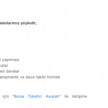
anlarımız şöyledir;
t yapılması
valar
klı davalar
anışmanlık ve dava takibi hizmeti
 için “
Bursa Tüketici Avukatı
” ile iletişime