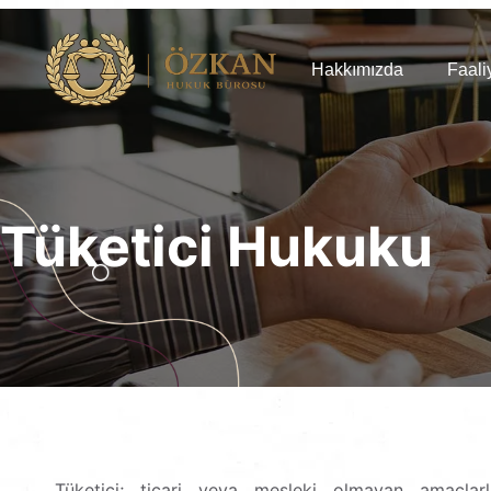
Hakkımızda
Faali
Tüketici Hukuku
Tüketici; ticari veya mesleki olmayan amaçla