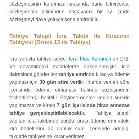
sözleşmesinin kurulması sırasında bunu bilmiyorsa,
sözleşmenin bitiminden başlayarak bir ay içinde
sözleşmeyi dava yoluyla sona erdirebilir.
Tahliye Talepli İcra Takibi ile Kiracının
Tahliyesi (Örnek 13 ile Tahliye)
İcra İflas Kanunu
İcra yoluyla tahliye süreci
’nun 272.
Ve devamındaki maddelerde düzenlenmiştir. İcra
dairesince gönderilen
tahliye emri
nde kiracıya ödeme
yapması için
30 gün süre verilir
. İhtarda verilen süre
içerisinde ödeme olmaması halinde sözleşmenin
feshedileceği belirtilir. Böylece ödeme verilen sürede
yapılmazsa ve kiracı
7 gün içerisinde itiraz etmezse
tahliye gerçekleştirilebilecektir.
Tahliye talepli
yapılan icra takibinde borçlu kiracı ödeme emrindeki
kira bedellerini 30 günlük süre içerisinde ödediği
takdirde tahliyesine karar verilmez.