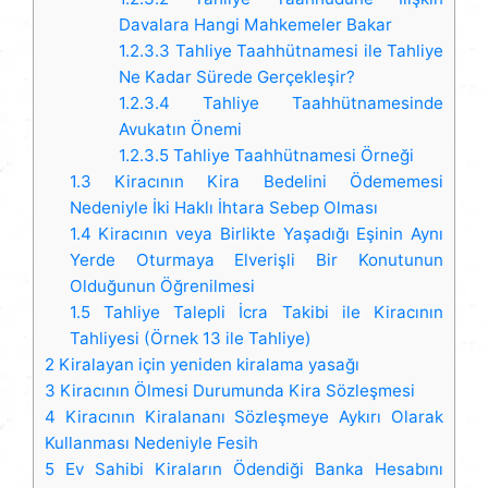
Davalara Hangi Mahkemeler Bakar
1.2.3.3
Tahliye Taahhütnamesi ile Tahliye
Ne Kadar Sürede Gerçekleşir?
1.2.3.4
Tahliye Taahhütnamesinde
Avukatın Önemi
1.2.3.5
Tahliye Taahhütnamesi Örneği
1.3
Kiracının Kira Bedelini Ödememesi
Nedeniyle İki Haklı İhtara Sebep Olması
1.4
Kiracının veya Birlikte Yaşadığı Eşinin Aynı
Yerde Oturmaya Elverişli Bir Konutunun
Olduğunun Öğrenilmesi
1.5
Tahliye Talepli İcra Takibi ile Kiracının
Tahliyesi (Örnek 13 ile Tahliye)
2
Kiralayan için yeniden kiralama yasağı
3
Kiracının Ölmesi Durumunda Kira Sözleşmesi
4
Kiracının Kiralananı Sözleşmeye Aykırı Olarak
Kullanması Nedeniyle Fesih
5
Ev Sahibi Kiraların Ödendiği Banka Hesabını