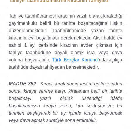
Tahliye Taahhütnamesi ile Kiracının Tahliyesi
Tahliye taahhütnamesi kiracının yazılı olarak kiraladığı
gayrimenkulü belirli bir tarihte boşaltacağına ilişkin
düzenlenmektedir. Taahhütnamede yazan tarihte
kiracının evi boşaltması gerekmektedir. Aksi halde ev
sahibi 1 ay içerisinde kiracının evden çıkması için
tahliye taahhüdüne dayalı olarak icra veya dava
Türk Borçlar Kanunu
yoluna başvurabilir.
’nda açıkça
taahhüde dayalı tahliyeden bahsetmektedir.
MADDE 352
– Kiracı, kiralananın teslim edilmesinden
sonra, kiraya verene karşı, kiralananı belli bir tarihte
boşaltmayı yazılı olarak üstlendiği hâlde
boşaltmamışsa kiraya veren, kira sözleşmesini bu
tarihten başlayarak bir ay içinde icraya başvurmak
veya dava açmak suretiyle sona erdirebilir.