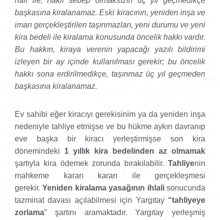
hâli ile, haklı sebep olmaksızın üç yıl geçmedikçe
başkasına kiralanamaz. Eski kiracının, yeniden inşa ve
imarı gerçekleştirilen taşınmazları, yeni durumu ve yeni
kira bedeli ile kiralama konusunda öncelik hakkı vardır.
Bu hakkın, kiraya verenin yapacağı yazılı bildirimi
izleyen bir ay içinde kullanılması gerekir; bu öncelik
hakkı sona erdirilmedikçe, taşınmaz üç yıl geçmeden
başkasına kiralanamaz.
Ev sahibi eğer kiracıyı gerekisinim ya da yeniden inşa
nedeniyle tahliye etmişse ve bu hükme aykırı davranıp
eve başka bir kiracı yerleştirmişse son kira
dönemindeki
1 yıllık kira bedelinden az olmamak
şartıyla kira ödemek zorunda bırakılabilir.
Tahliye
nin
mahkeme kararı kararı ile gerçekleşmesi
gerekir.
Yeniden kiralama yasağının ihlali
sonucunda
tazminat davası açılabilmesi için Yargıtay
“tahliyeye
zorlama
” şartını aramaktadır. Yargıtay yerleşmiş