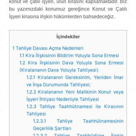
konut ve çatılı işyeri, ürün kirasını kapsamaktadır. Biz
bu yazımızdaki konumuz gereğince Konut ve Çatılı
İşyeri kirasına ilişkin hükümlerden bahsedeceğiz.
İçindekiler
1
Tahliye Davası Açma Nedenleri
1.1
Kira İlişkisinin Bildirim Yoluyla Sona Ermesi
1.2
Kira İlişkisinin Dava Yoluyla Sona Ermesi
(Kiralananın Dava Yoluyla Tahliyesi)
1.2.1
Kiralananın Gereksinim, Yeniden İmar
ve İnşa Durumunda Tahliyesi;
1.2.2
Kiralananın Yeni Malikinin Konut veya
İşyeri İhtiyacı Nedeniyle Tahliyesi
1.2.3
Tahliye Taahhütnamesi ile Kiracının
Tahliyesi
1.2.3.1
Tahliye Taahhütnamesinin
Geçerlilik Şartları
1.2.3.2
Tahliye Taahhüdüne İlişkin