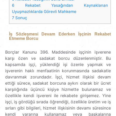
6
Rekabet Yasağından Kaynaklanan
Uyuşmazlıklarda Görevli Mahkeme
7
Sonuç
İş Sözleşmesi Devam Ederken İşçinin Rekabet
Etmeme Borcu
Borçlar Kanunu 396. Maddesinde işçinin işverene
karşı özen ve sadakat borcu düzenlenmiştir. Bu
kapsamda işçi, yüklendiği işi özenle yapmak ve
işverenin haklı menfaatinin korunmasında sadakatle
davranmak zorundadır. İşçi, hizmet ilişkisi devam
ettiği sürece, sadakat borcuna aykırı olarak bir ücret
karşılığında üçüncü kişiye hizmette bulunamaz ve
özellikle kendi işvereni ile rekabete girişemez. Yine
işçi, iş gördüğü sırada öğrendiği, özellikle üretim ve iş
sırları gibi bilgileri, hizmet ilişkisinin devamı süresince
kendi yararına kullanamaz veya başkalarına