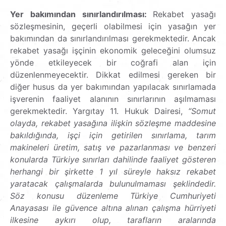
Yer bakımından sınırlandırılması:
Rekabet yasağı
sözleşmesinin, geçerli olabilmesi için yasağın yer
bakımından da sınırlandırılması gerekmektedir. Ancak
rekabet yasağı işçinin ekonomik geleceğini olumsuz
yönde etkileyecek bir coğrafi alan için
düzenlenmeyecektir. Dikkat edilmesi gereken bir
diğer husus da yer bakımından yapılacak sınırlamada
işverenin faaliyet alanının sınırlarının aşılmaması
gerekmektedir. Yargıtay 11. Hukuk Dairesi,
“Somut
olayda, rekabet yasağına ilişkin sözleşme maddesine
bakıldığında, işçi için getirilen sınırlama, tarım
makineleri üretim, satış ve pazarlanması ve benzeri
konularda Türkiye sınırları dahilinde faaliyet gösteren
herhangi bir şirkette 1 yıl süreyle haksız rekabet
yaratacak çalışmalarda bulunulmaması şeklindedir.
Söz konusu düzenleme Türkiye Cumhuriyeti
Anayasası ile güvence altına alınan çalışma hürriyeti
ilkesine aykırı olup, tarafların aralarında