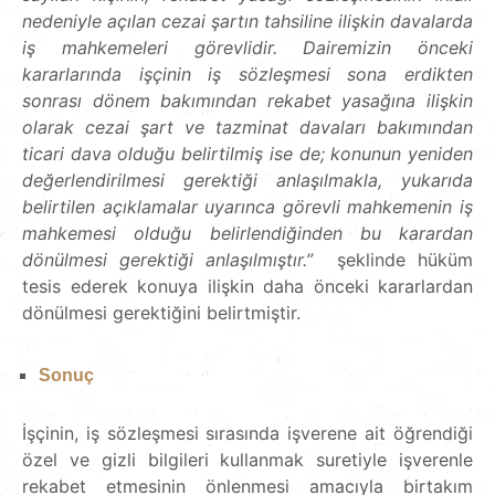
nedeniyle açılan cezai şartın tahsiline ilişkin davalarda
iş mahkemeleri görevlidir. Dairemizin önceki
kararlarında işçinin iş sözleşmesi sona erdikten
sonrası dönem bakımından rekabet yasağına ilişkin
olarak cezai şart ve tazminat davaları bakımından
ticari dava olduğu belirtilmiş ise de; konunun yeniden
değerlendirilmesi gerektiği anlaşılmakla, yukarıda
belirtilen açıklamalar uyarınca görevli mahkemenin iş
mahkemesi olduğu belirlendiğinden bu karardan
dönülmesi gerektiği anlaşılmıştır.”
şeklinde hüküm
tesis ederek konuya ilişkin daha önceki kararlardan
dönülmesi gerektiğini belirtmiştir.
Sonuç
İşçinin, iş sözleşmesi sırasında işverene ait öğrendiği
özel ve gizli bilgileri kullanmak suretiyle işverenle
rekabet etmesinin önlenmesi amacıyla birtakım