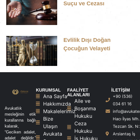
Suçu ve Cezası
Evlilik Dışı Doğan
Çocuğun Velayeti
KURUMSAL
FAALİYET
İLETİŞİM
ALANLARI
Ana Sayfa
+90 (536)
Aile ve
Hakkımızda
034 61 16
Boşanma
Avukatlık
Makalelerimiz
info@avukat
mesleğinin etik
Hukuku
Bize
Hacı İlyas Mh.
kurallarına bağlı
Ceza
Ulaşın
kalarak,
Tezcan Sk. N:
Hukuku
“Geciken adalet,
Avukata
Arslantaş İş
İş Hukuku
adalet değildir.”