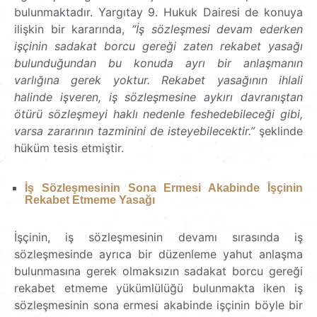
bulunmaktadır. Yargıtay 9. Hukuk Dairesi de konuya
ilişkin bir kararında,
“İş sözleşmesi devam ederken
işçinin sadakat borcu gereği zaten rekabet yasağı
bulunduğundan bu konuda ayrı bir anlaşmanın
varlığına gerek yoktur. Rekabet yasağının ihlali
halinde işveren, iş sözleşmesine aykırı davranıştan
ötürü sözleşmeyi haklı nedenle feshedebileceği gibi,
varsa zararının tazminini de isteyebilecektir.”
şeklinde
hüküm tesis etmiştir.
İş Sözleşmesinin Sona Ermesi Akabinde İşçinin
Rekabet Etmeme Yasağı
İşçinin, iş sözleşmesinin devamı sırasında iş
sözleşmesinde ayrıca bir düzenleme yahut anlaşma
bulunmasına gerek olmaksızın sadakat borcu gereği
rekabet etmeme yükümlülüğü bulunmakta iken iş
sözleşmesinin sona ermesi akabinde işçinin böyle bir