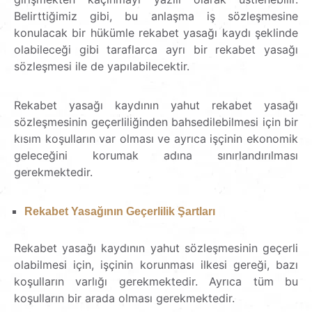
Belirttiğimiz gibi, bu anlaşma iş sözleşmesine
konulacak bir hükümle rekabet yasağı kaydı şeklinde
olabileceği gibi taraflarca ayrı bir rekabet yasağı
sözleşmesi ile de yapılabilecektir.
Rekabet yasağı kaydının yahut rekabet yasağı
sözleşmesinin geçerliliğinden bahsedilebilmesi için bir
kısım koşulların var olması ve ayrıca işçinin ekonomik
geleceğini korumak adına sınırlandırılması
gerekmektedir.
Rekabet Yasağının Geçerlilik Şartları
Rekabet yasağı kaydının yahut sözleşmesinin geçerli
olabilmesi için, işçinin korunması ilkesi gereği, bazı
koşulların varlığı gerekmektedir. Ayrıca tüm bu
koşulların bir arada olması gerekmektedir.