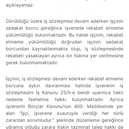
açıklayamaz.
Görüldüğü üzere iş sözleşmesi devam ederken işçinin
sadakat borcu gereğince işverenle rekabet etmeme
yükümlülüğü bulunmaktadır. Bu halde işçinin, rekabet
etmeme yükümlülüğü doğrudan işçinin sadakat
borcundan kaynaklanmakta olup, iş sözleşmesinde
rekabeti yasaklayan ayrıca bir hükme yer verilmesine
gerek bulunmamaktadır.
İşçinin, iş sözleşmesi devam ederken rekabet etmeme
borcuna aykırı davranması halinde işverenin iş
sözleşmesini İş Kanunu 25/II-e bendi uyarınca haklı
nedenle feshetme hakkı bulunmaktadır. Ayrıca
işverenin Borçlar Kanunu’nun 400. Maddesinde yer
alan
“İşçi, işverene kusuruyla verdiği her türlü
zarardan sorumludur.”
şeklinde düzenleme gereğince
uğramış olduğu zarara ilişkin tazminat talep hakkı da