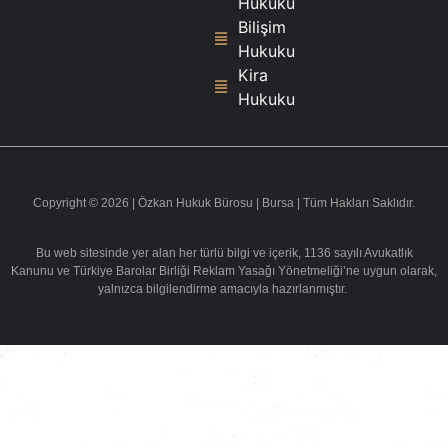
Hukuku
Bilişim
Hukuku
Kira
Hukuku
Copyright © 2026 | Özkan Hukuk Bürosu | Bursa | Tüm Hakları Saklıdır.
Bu web sitesinde yer alan her türlü bilgi ve içerik, 1136 sayılı Avukatlık
Kanunu ve Türkiye Barolar Birliği Reklam Yasağı Yönetmeliği’ne uygun olarak,
yalnızca bilgilendirme amacıyla hazırlanmıştır.