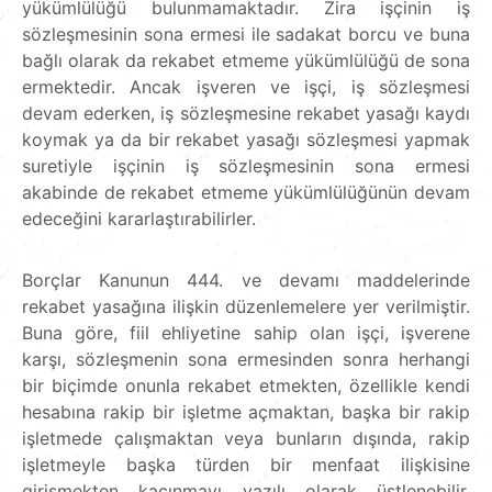
yükümlülüğü bulunmamaktadır. Zira işçinin iş
sözleşmesinin sona ermesi ile sadakat borcu ve buna
bağlı olarak da rekabet etmeme yükümlülüğü de sona
ermektedir. Ancak işveren ve işçi, iş sözleşmesi
devam ederken, iş sözleşmesine rekabet yasağı kaydı
koymak ya da bir rekabet yasağı sözleşmesi yapmak
suretiyle işçinin iş sözleşmesinin sona ermesi
akabinde de rekabet etmeme yükümlülüğünün devam
edeceğini kararlaştırabilirler.
Borçlar Kanunun 444. ve devamı maddelerinde
rekabet yasağına ilişkin düzenlemelere yer verilmiştir.
Buna göre, fiil ehliyetine sahip olan işçi, işverene
karşı, sözleşmenin sona ermesinden sonra herhangi
bir biçimde onunla rekabet etmekten, özellikle kendi
hesabına rakip bir işletme açmaktan, başka bir rakip
işletmede çalışmaktan veya bunların dışında, rakip
işletmeyle başka türden bir menfaat ilişkisine
girişmekten kaçınmayı yazılı olarak üstlenebilir.