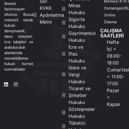
Sor
Merkezi K:10 
ilkesini
Miras
KVKK
Osmangazi/B
benimseyen
Hukuku
Aydınlatma
ofisimiz; Bursa
Online
Sigorta
merkezli olarak
Metni
Ödeme
hukuki
Hukuku
ÇALIŞMA
danışmanlık,
Gayrimenkul
SAATLERİ
dava süreçleri,
Hukuku
Hafta
icra takipleri ve
İcra ve
arabuluculuk
İçi =
alanlarında
İflas
08:00-
müvekkillerine
Hukuku
18:00
hukuki hizmet
İdare ve
Cumartes
sunmaktadır.
Vergi
= 11:00-
Hukuku
17:00
Ticaret ve
Pazar
Şirketler
=
Hukuku
Kapalı
Sözleşmeler
Hukuku
Tüketici