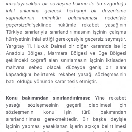
imzalayacakları bir sözleşme hükmü ile bu özgürlüğü
ihlal anlamına gelecek herhangi bir düzenleme
yapmalarının mümkün bulunmaması nedeniyle
geçersizdir.”
şeklinde hükümle rekabet yasağının
Türkiye sınırlarıyla sınırlandırılmasının işçinin çalışma
hürriyetinin ihlal ettiği gerekçesiyle geçersiz saymıştır.
Yargıtay 11. Hukuk Dairesi bir diğer kararında ise İç
Anadolu Bölgesi, Marmara Bölgesi ve Ege Bölgesi
şeklindeki coğrafi alan sınırlamasını işçinin iktisaden
mahvına sebep olacak düzeyde geniş bir alanı
kapsadığını belirterek rekabet yasağı sözleşmesinin
batıl olduğu yönünde karar tesis etmiştir.
Konu bakımından sınırlandırılması:
Yine rekabet
yasağı sözleşmesinin geçerli olabilmesi için
sözleşmenin konu işin türü bakımından
sınırlandırılması gerekmektedir. Bir başka deyişle
işçinin yapması yasaklanan işlerin açıkça belirtilmesi