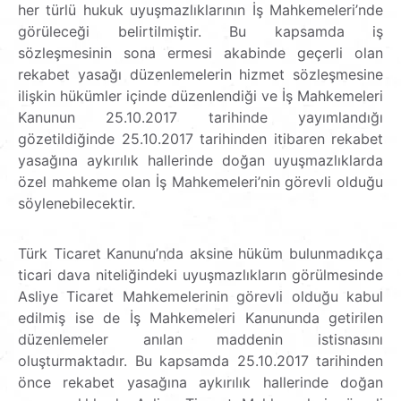
her türlü hukuk uyuşmazlıklarının İş Mahkemeleri’nde
görüleceği belirtilmiştir. Bu kapsamda iş
sözleşmesinin sona ermesi akabinde geçerli olan
rekabet yasağı düzenlemelerin hizmet sözleşmesine
ilişkin hükümler içinde düzenlendiği ve İş Mahkemeleri
Kanunun 25.10.2017 tarihinde yayımlandığı
gözetildiğinde 25.10.2017 tarihinden itibaren rekabet
yasağına aykırılık hallerinde doğan uyuşmazlıklarda
özel mahkeme olan İş Mahkemeleri’nin görevli olduğu
söylenebilecektir.
Türk Ticaret Kanunu’nda aksine hüküm bulunmadıkça
ticari dava niteliğindeki uyuşmazlıkların görülmesinde
Asliye Ticaret Mahkemelerinin görevli olduğu kabul
edilmiş ise de İş Mahkemeleri Kanununda getirilen
düzenlemeler anılan maddenin istisnasını
oluşturmaktadır. Bu kapsamda 25.10.2017 tarihinden
önce rekabet yasağına aykırılık hallerinde doğan