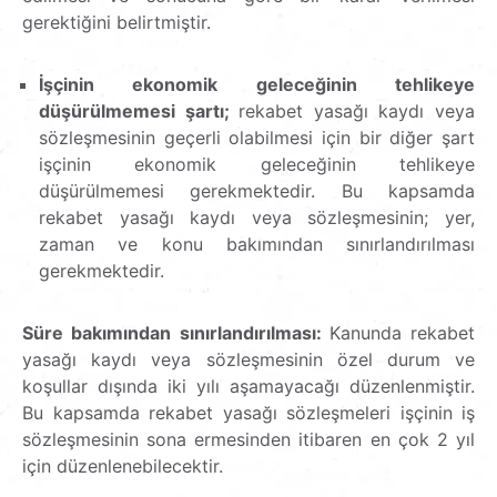
gerektiğini belirtmiştir.
İşçinin ekonomik geleceğinin tehlikeye
düşürülmemesi şartı;
rekabet yasağı kaydı veya
sözleşmesinin geçerli olabilmesi için bir diğer şart
işçinin ekonomik geleceğinin tehlikeye
düşürülmemesi gerekmektedir. Bu kapsamda
rekabet yasağı kaydı veya sözleşmesinin; yer,
zaman ve konu bakımından sınırlandırılması
gerekmektedir.
Süre bakımından sınırlandırılması:
Kanunda rekabet
yasağı kaydı veya sözleşmesinin özel durum ve
koşullar dışında iki yılı aşamayacağı düzenlenmiştir.
Bu kapsamda rekabet yasağı sözleşmeleri işçinin iş
sözleşmesinin sona ermesinden itibaren en çok 2 yıl
için düzenlenebilecektir.