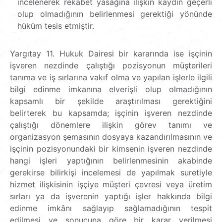
incelenerek rekabet yasağına ilişkin kaydın geçerli
olup olmadığının belirlenmesi gerektiği yönünde
hüküm tesis etmiştir.
Yargıtay 11. Hukuk Dairesi bir kararında ise işçinin
işveren nezdinde çalıştığı pozisyonun müşterileri
tanıma ve iş sırlarına vakıf olma ve yapılan işlerle ilgili
bilgi edinme imkanına elverişli olup olmadığının
kapsamlı bir şekilde araştırılması gerektiğini
belirterek bu kapsamda; işçinin işveren nezdinde
çalıştığı dönemlere ilişkin görev tanımı ve
organizasyon şemasının dosyaya kazandırılmasının ve
işçinin pozisyonundaki bir kimsenin işveren nezdinde
hangi işleri yaptığının belirlenmesinin akabinde
gerekirse bilirkişi incelemesi de yapılmak suretiyle
hizmet ilişkisinin işçiye müşteri çevresi veya üretim
sırları ya da işverenin yaptığı işler hakkında bilgi
edinme imkânı sağlayıp sağlamadığının tespit
edilmesi ve sonucuna göre bir karar verilmesi