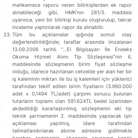
mahkemece raporu veren bilirkişilerden ek rapor
alınabileceği gibi, HMK’nın 281/3. maddesi
uyarınca, yeni bir bilirkişi kurulu oluşturulup, tekrar
inceleme yaptırılarak rapor da alınabilir.
Tüm bu açıklamalar ışığında somut olay
değerlendirildiğinde; taraflar arasında imzalanan
13.09.2006 tarihli “…El Bilgisayarı İle Endeks
Okuma Hizmet Alımı Tip Sözleşmesi”nin 6.
maddesinde sözleşmenin birim fiyat sözleşme
olduğu, idarece hazırlanan cetvelde yer alan her bir
iş kaleminin miktarı ile bu iş kalemleri için yüklenici
tarafından teklif edilen birim fiyatların (3.960.000
adet x 0,1494 TL/adet) çarpımı sonucu bulunan
tutarların toplamı olan 591.624TL bedel üzerinden
akdedildiği kararlaştırılmış; sözleşmenin eki tip
teknik şartnamenin 2. maddesinde yapılacak işin
açıklaması yapılmış, idare tarafından
talimatlandırılarak abone adresine gidilmekle
beraber endeksinin, abonenin sayacının kapalı