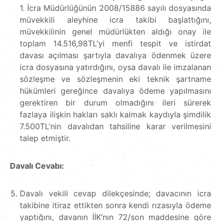
1. İcra Müdürlüğünün 2008/15886 sayılı dosyasında
müvekkili aleyhine icra takibi başlattığını,
müvekkilinin genel müdürlükten aldığı onay ile
toplam 14.516,98TL’yi menfi tespit ve istirdat
davası açılması şartıyla davalıya ödenmek üzere
icra dosyasına yatırdığını, oysa davalı ile imzalanan
sözleşme ve sözleşmenin eki teknik şartname
hükümleri gereğince davalıya ödeme yapılmasını
gerektiren bir durum olmadığını ileri sürerek
fazlaya ilişkin hakları saklı kalmak kaydıyla şimdilik
7.500TL’nin davalıdan tahsiline karar verilmesini
talep etmiştir.
Davalı Cevabı:
Davalı vekili cevap dilekçesinde; davacının icra
takibine itiraz ettikten sonra kendi rızasıyla ödeme
yaptığını, davanın İİK’nın 72/son maddesine göre