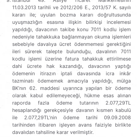
11.03.2013 tarihli ve 2012/206 E., 2013/57 K. sayılı
kararı ile; uyulan bozma kararı doğrultusunda
uyuşmazlığın esasına ilişkin bilirkişi incelemesi
yapıldığı, davacının takibe konu 7011 kodlu işlem
nedeniyle tahakkuka bağlanmayan okuma işlemleri
sebebiyle davalıya ücret ödenmemesi gerektiğini
ileri sürerek talepte bulunduğu, davalının 7011
kodlu işlemi üzerine fatura tahakkuk ettirilmese
dahi ücrete hak kazandığı, davacının yaptığı
ödemenin itirazın iptali davasında icra inkâr
tazminatı ödememek amacıyla yapıldığı, mülga
BK’nın 62. maddesi uyarınca yapılan bir ödeme
olarak kabul edilemeyeceği, hükme esas alınan
raporda fazla ödeme tutarının 2.077,29TL
hesaplandığı gerekçesiyle davanın kısmen kabulü
ile 2.077,29TL’nin ödeme tarihi 09.09.2008
tarihinden itibaren işleyen avans faiziyle birlikte
davalıdan tahsiline karar verilmiştir.