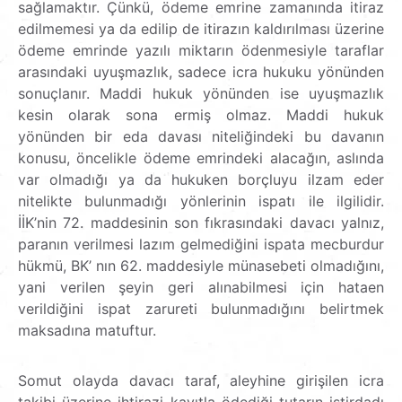
sağlamaktır. Çünkü, ödeme emrine zamanında itiraz
edilmemesi ya da edilip de itirazın kaldırılması üzerine
ödeme emrinde yazılı miktarın ödenmesiyle taraflar
arasındaki uyuşmazlık, sadece icra hukuku yönünden
sonuçlanır. Maddi hukuk yönünden ise uyuşmazlık
kesin olarak sona ermiş olmaz. Maddi hukuk
yönünden bir eda davası niteliğindeki bu davanın
konusu, öncelikle ödeme emrindeki alacağın, aslında
var olmadığı ya da hukuken borçluyu ilzam eder
nitelikte bulunmadığı yönlerinin ispatı ile ilgilidir.
İİK’nin 72. maddesinin son fıkrasındaki davacı yalnız,
paranın verilmesi lazım gelmediğini ispata mecburdur
hükmü, BK’ nın 62. maddesiyle münasebeti olmadığını,
yani verilen şeyin geri alınabilmesi için hataen
verildiğini ispat zarureti bulunmadığını belirtmek
maksadına matuftur.
Somut olayda davacı taraf, aleyhine girişilen icra
takibi üzerine ihtirazi kayıtla ödediği tutarın istirdadı