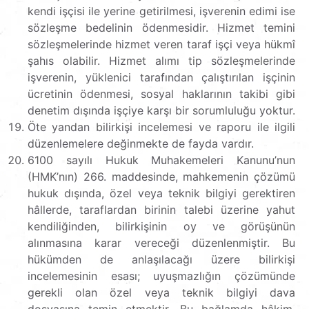
kendi işçisi ile yerine getirilmesi, işverenin edimi ise
sözleşme bedelinin ödenmesidir. Hizmet temini
sözleşmelerinde hizmet veren taraf işçi veya hükmî
şahıs olabilir. Hizmet alımı tip sözleşmelerinde
işverenin, yüklenici tarafından çalıştırılan işçinin
ücretinin ödenmesi, sosyal haklarının takibi gibi
denetim dışında işçiye karşı bir sorumluluğu yoktur.
Öte yandan bilirkişi incelemesi ve raporu ile ilgili
düzenlemelere değinmekte de fayda vardır.
6100 sayılı Hukuk Muhakemeleri Kanunu’nun
(HMK’nın) 266. maddesinde, mahkemenin çözümü
hukuk dışında, özel veya teknik bilgiyi gerektiren
hâllerde, taraflardan birinin talebi üzerine yahut
kendiliğinden, bilirkişinin oy ve görüşünün
alınmasına karar vereceği düzenlenmiştir. Bu
hükümden de anlaşılacağı üzere bilirkişi
incelemesinin esası; uyuşmazlığın çözümünde
gerekli olan özel veya teknik bilgiyi dava
dosyasına temin etmektir. Bu bağlamda hâkim,