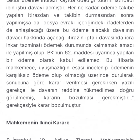
için işbu davayı açmıştır. Her ne kadar ödeme takibe
yapılan itirazdan ve takibin durmasından sonra
yapılmışsa da, dosya evrakı içeriğindeki ifadelerden
de anlaşılacağı üzere bu ödeme alacaklı davalının
davacı hakkında açacağı itirazın iptali davasında icra
inkar tazminatı ödemek durumunda kalmamak amacı
ile yapılmış olup, BK’nun 62. maddesi uyarınca yapılan
bir ödeme olarak kabul edilemez. Bu itibarla
mahkemece, uyuşmazlığın esası incelenip ödemenin
karşılıksız ödeme olup olmadığı üzerinde durularak
sonucuna göre karar verilmesi gerekirken yazılı
gerekçe ile davanın reddine hükmedilmesi doğru
görülmemiş, kararın bozulması gerekmiştir…”
gerekçesiyle karar bozulmuştur.
Mahkemenin İkinci Kararı:
İstanbul 49. Asliye Ticaret Mahkemesinin