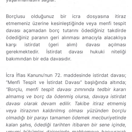
Borçlusu olduğunuz bir icra dosyasına itiraz
etmemeniz üzerine kesinleştiğinde veya menfi tespit
davası açamadan borç tutarını ödediğiniz takdirde
ödediğiniz paranın geri alınması amacıyla alacaklıya
karşı istirdat (geri alım) davası açılması
gerekmektedir. İstirdat davası hukuki niteliği
bakımından bir eda davasıdır.
İcra İflas Kanunu’nun 72. maddesinde istirdat davası;
“Menfi Tespit ve İstirdat Davası” başlığında altında;
“Borçlu, menfi tespit davası zımnında tedbir kararı
almamış ve borç da ödenmiş olursa, davaya istirdat
davası olarak devam edilir. Takibe itiraz etmemiş
veya itirazının kaldırılmış olması yüzünden borçlu
olmadığı bir parayı tamamen ödemek mecburiyetinde
kalan şahıs, ödediği tarihten itibaren bir sene içinde,
umumi hükümler dairesinde mahkemeye başvurarak