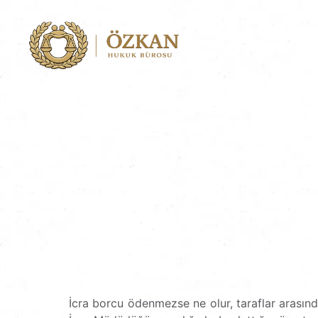
Hakkımızda
Faali
İcra borcu ödenmezse ne olur, taraflar arası