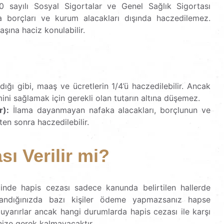
10 sayılı Sosyal Sigortalar ve Genel Sağlık Sigortası
 borçları ve kurum alacakları dışında haczedilemez.
şına haciz konulabilir.
ığı gibi, maaş ve ücretlerin 1/4’ü haczedilebilir. Ancak
ini sağlamak için gerekli olan tutarın altına düşemez.
r):
İlama dayanmayan nafaka alacakları, borçlunun ve
ten sonra haczedilebilir.
ı Verilir mi?
nde hapis cezası sadece kanunda belirtilen hallerde
 arandığınızda bazı kişiler ödeme yapmazsanız hapse
e uyarırlar ancak hangi durumlarda hapis cezası ile karşı
enize gerek kalmayacaktır.