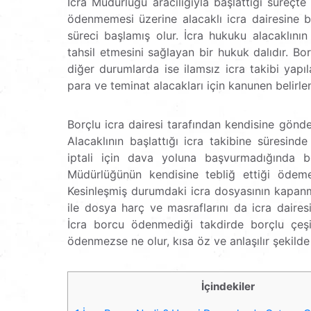
İcra Müdürlüğü aracılığıyla başlattığı süreçte
ödenmemesi üzerine alacaklı icra dairesine b
süreci başlamış olur. İcra hukuku alacaklının
tahsil etmesini sağlayan bir hukuk dalıdır. Bo
diğer durumlarda ise ilamsız icra takibi yapıl
para ve teminat alacakları için kanunen belirlene
Borçlu icra dairesi tarafından kendisine gönde
Alacaklının başlattığı icra takibine süresin
iptali için dava yoluna başvurmadığında bel
Müdürlüğünün kendisine tebliğ ettiği ödeme
Kesinleşmiş durumdaki icra dosyasının kapanm
ile dosya harç ve masraflarını da icra daire
İcra borcu ödenmediği takdirde borçlu çeşitl
ödenmezse ne olur, kısa öz ve anlaşılır şekilde
İçindekiler