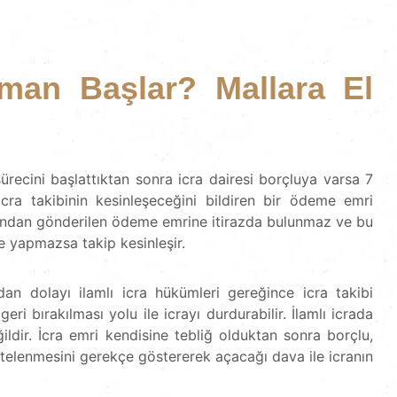
man Başlar? Mallara El
sürecini başlattıktan sonra icra dairesi borçluya varsa 7
 icra takibinin kesinleşeceğini bildiren bir ödeme emri
rafından gönderilen ödeme emrine itirazda bulunmaz ve bu
e yapmazsa takip kesinleşir.
an dolayı ilamlı icra hükümleri gereğince icra takibi
ri bırakılması yolu ile icrayı durdurabilir. İlamlı icrada
ildir. İcra emri kendisine tebliğ olduktan sonra borçlu,
telenmesini gerekçe göstererek açacağı dava ile icranın