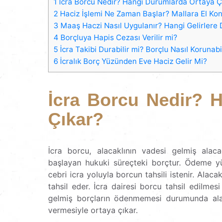
1
İcra Borcu Nedir? Hangi Durumlarda Ortaya Ç
2
Haciz İşlemi Ne Zaman Başlar? Mallara El Konu
3
Maaş Haczi Nasıl Uygulanır? Hangi Gelirler
4
Borçluya Hapis Cezası Verilir mi?
5
İcra Takibi Durabilir mi? Borçlu Nasıl Korunabi
6
İcralık Borç Yüzünden Eve Haciz Gelir Mi?
İcra Borcu Nedir? 
Çıkar?
İcra borcu, alacaklının vadesi gelmiş alaca
başlayan hukuki süreçteki borçtur. Ödeme 
cebri icra yoluyla borcun tahsili istenir. Alaca
tahsil eder. İcra dairesi borcu tahsil edilmes
gelmiş borçların ödenmemesi durumunda alac
vermesiyle ortaya çıkar.