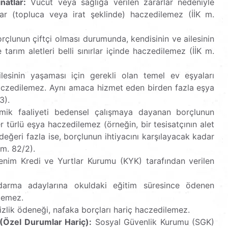
natlar:
Vücut veya sağlığa verilen zararlar nedeniyle
r (topluca veya irat şeklinde) haczedilemez (İİK m.
rçlunun çiftçi olması durumunda, kendisinin ve ailesinin
tarım aletleri belli sınırlar içinde haczedilemez (İİK m.
esinin yaşaması için gerekli olan temel ev eşyaları
haczedilemez. Aynı amaca hizmet eden birden fazla eşya
3).
ik faaliyeti bedensel çalışmaya dayanan borçlunun
r türlü eşya haczedilemez (örneğin, bir tesisatçının alet
değeri fazla ise, borçlunun ihtiyacını karşılayacak kadar
 m. 82/2).
im Kredi ve Yurtlar Kurumu (KYK) tarafından verilen
rma adaylarına okuldaki eğitim süresince ödenen
ilemez.
izlik ödeneği, nafaka borçları hariç haczedilemez.
 (Özel Durumlar Hariç):
Sosyal Güvenlik Kurumu (SGK)