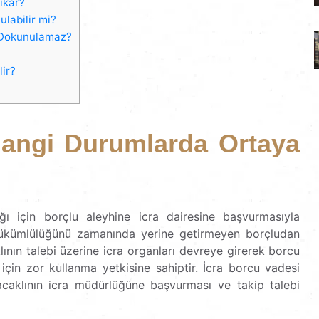
ıkar?
labilir mi?
e Dokunulamaz?
lir?
Hangi Durumlarda Ortaya
ğı için borçlu aleyhine icra dairesine başvurmasıyla
yükümlülüğünü zamanında yerine getirmeyen borçludan
klının talebi üzerine icra organları devreye girerek borcu
i için zor kullanma yetkisine sahiptir. İcra borcu vadesi
aklının icra müdürlüğüne başvurması ve takip talebi