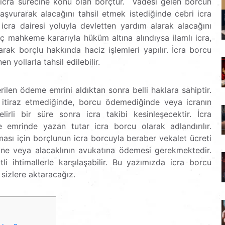
 icra sürecine konu olan borçtur.
Vadesi gelen borcun
aşvurarak alacağını tahsil etmek istediğinde cebri icra
 icra dairesi yoluyla devletten yardım alarak alacağını
rç mahkeme kararıyla hüküm altına alındıysa ilamlı icra,
arak borçlu hakkında haciz işlemleri yapılır. İcra borcu
n yollarla tahsil edilebilir.
rilen ödeme emrini aldıktan sonra belli haklara sahiptir.
de itiraz etmediğinde, borcu ödemediğinde veya icranın
irli bir süre sonra icra takibi kesinleşecektir. İcra
 emrinde yazan tutar icra borcu olarak adlandırılır.
ası için borçlunun icra borcuyla beraber vekalet ücreti
sine veya alacaklının avukatına ödemesi gerekmektedir.
i ihtimallerle karşılaşabilir. Bu yazımızda icra borcu
 sizlere aktaracağız.