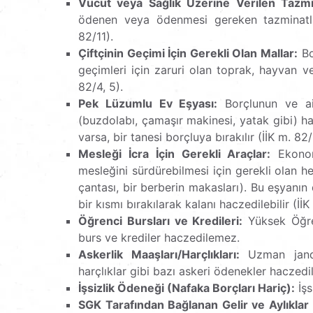
Vücut veya Sağlık Üzerine Verilen Tazmi
ödenen veya ödenmesi gereken tazminatla
82/11).
Çiftçinin Geçimi İçin Gerekli Olan Mallar:
Bo
geçimleri için zaruri olan toprak, hayvan ve 
82/4, 5).
Pek Lüzumlu Ev Eşyası:
Borçlunun ve ail
(buzdolabı, çamaşır makinesi, yatak gibi) 
varsa, bir tanesi borçluya bırakılır (İİK m. 82/
Mesleği İcra İçin Gerekli Araçlar:
Ekonom
mesleğini sürdürebilmesi için gerekli olan he
çantası, bir berberin makasları). Bu eşyanın 
bir kısmı bırakılarak kalanı haczedilebilir (İİK
Öğrenci Bursları ve Kredileri:
Yüksek Öğren
burs ve krediler haczedilemez.
Askerlik Maaşları/Harçlıkları:
Uzman janda
harçlıklar gibi bazı askeri ödenekler haczed
İşsizlik Ödeneği (Nafaka Borçları Hariç):
İşs
SGK Tarafından Bağlanan Gelir ve Aylıklar