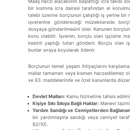
Maaş haczi alacaklının başlattığı icra takib
bir kısmına icra dairesi tarafından el konulmas
talebi üzerine borçlunun çalıştığı iş yerine bi
işverenine göndereceği müzekkerede borçlu
dosyaya gönderilmesini ister. Kanunen borçlun
konu olabilir. İşveren, borçlu olan işçisine 
kesinti yaptığı tutarı gönderir. Borçlu olan
bunlar sıraya koyularak ödenir.
Borçlunun temel yaşam ihtiyaçlarını karşılama
mallar tamamen veya kısmen haczedilemez olara
ve 83. maddelerinde ve özel kanunlarda düzenl
Devlet Malları:
Kamu hizmetine tahsis edilmi
Kişiye Sıkı Sıkıya Bağlı Haklar:
Manevi tazmin
Yardım Sandığı ve Cemiyetlerden Bağlanan 
bir yardımlaşma sandığı veya cemiyet taraf
82/10).