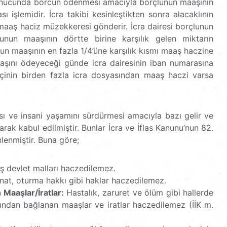
i sonucunda borcun ödenmesi amacıyla borçlunun maaşının
ı işlemidir. İcra takibi kesinleştikten sonra alacaklının
r maaş haciz müzekkeresi gönderir. İcra dairesi borçlunun
nun maaşının dörtte birine karşılık gelen miktarın
un maaşının en fazla 1/4’üne karşılık kısmı maaş haczine
maaşını ödeyeceği günde icra dairesinin iban numarasına
 işçinin birden fazla icra dosyasından maaş haczi varsa
sı ve insani yaşamını sürdürmesi amacıyla bazı gelir ve
k kabul edilmiştir. Bunlar İcra ve İflas Kanunu’nun 82.
enmiştir. Buna göre;
ş devlet malları haczedilemez.
at, oturma hakkı gibi haklar haczedilemez.
Maaşlar/İratlar:
Hastalık, zaruret ve ölüm gibi hallerde
ından bağlanan maaşlar ve iratlar haczedilemez (İİK m.