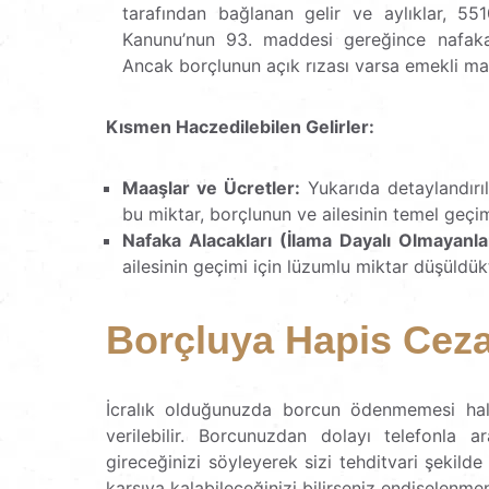
tarafından bağlanan gelir ve aylıklar, 55
Kanunu’nun 93. maddesi gereğince nafaka
Ancak borçlunun açık rızası varsa emekli maa
Kısmen Haczedilebilen Gelirler:
Maaşlar ve Ücretler:
Yukarıda detaylandırıld
bu miktar, borçlunun ve ailesinin temel geçim
Nafaka Alacakları (İlama Dayalı Olmayanla
ailesinin geçimi için lüzumlu miktar düşüldük
Borçluya Hapis Cezas
İcralık olduğunuzda borcun ödenmemesi hali
verilebilir. Borcunuzdan dolayı telefonla
gireceğinizi söyleyerek sizi tehditvari şekild
karşıya kalabileceğinizi bilirseniz endişelenm