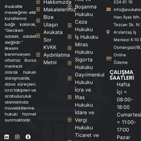
Hakkımızda
034 61 16
Avukatlık
Boşanma
Makalelerimiz
info@avukat
mesleğinin etik
Hukuku
Bize
Hacı İlyas Mh.
kurallarına
Ceza
bağlı kalarak,
Ulaşın
Tezcan Sk. N:
Hukuku
“Geciken
Avukata
Arslantaş İş
adalet, adalet
İş Hukuku
Sor
Merkezi K:10 
değildir.”
Miras
KVKK
Osmangazi/B
ilkesini
Hukuku
benimseyen
Aydınlatma
Online
Sigorta
ofisimiz; Bursa
Metni
Ödeme
merkezli
Hukuku
ÇALIŞMA
olarak hukuki
Gayrimenkul
SAATLERİ
danışmanlık,
Hukuku
dava süreçleri,
Hafta
İcra ve
icra takipleri ve
İçi =
arabuluculuk
İflas
08:00-
alanlarında
Hukuku
18:00
müvekkillerine
İdare ve
hukuki hizmet
Cumartes
Vergi
sunmaktadır.
= 11:00-
Hukuku
17:00
Ticaret ve
Pazar