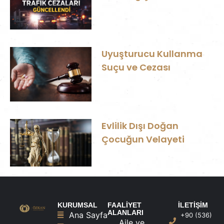
Uyuşturucu Kullanma
Suçu ve Cezası
Evlilik Dışı Doğan
Çocuğun Velayeti
KURUMSAL
FAALİYET
İLETİŞİM
ALANLARI
Ana Sayfa
+90 (536)
Aile ve