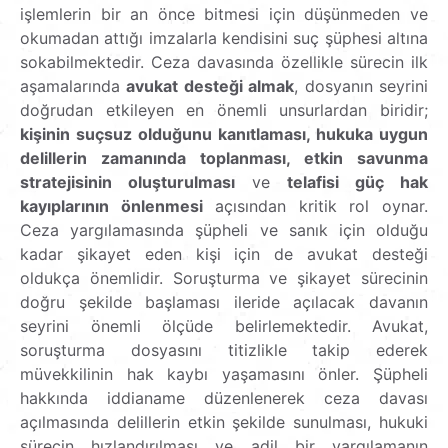
işlemlerin bir an önce bitmesi için düşünmeden ve
okumadan attığı imzalarla kendisini suç şüphesi altına
sokabilmektedir. Ceza davasında özellikle sürecin ilk
aşamalarında
avukat desteği almak
, dosyanın seyrini
doğrudan etkileyen en önemli unsurlardan biridir;
kişinin suçsuz olduğunu kanıtlaması, hukuka uygun
delillerin zamanında toplanması, etkin savunma
stratejisinin oluşturulması
ve
telafisi güç hak
kayıplarının önlenmesi
açısından kritik rol oynar.
Ceza yargılamasında şüpheli ve sanık için olduğu
kadar şikayet eden kişi için de avukat desteği
oldukça önemlidir. Soruşturma ve şikayet sürecinin
doğru şekilde başlaması ileride açılacak davanın
seyrini önemli ölçüde belirlemektedir. Avukat,
soruşturma dosyasını titizlikle takip ederek
müvekkilinin hak kaybı yaşamasını önler. Şüpheli
hakkında iddianame düzenlenerek ceza davası
açılmasında delillerin etkin şekilde sunulması, hukuki
sürecin hızlandırılması ve adil bir yargılamanın